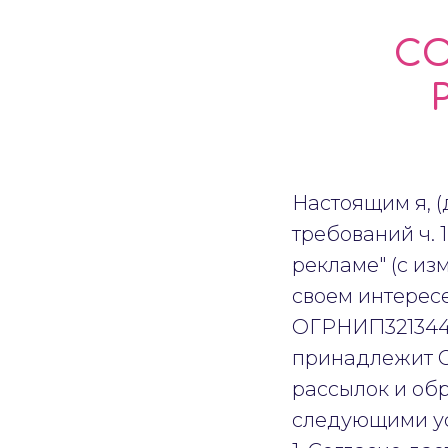
СО
Настоящим я, (
требований ч. 1
рекламе" (с из
своем интересе
ОГРНИП3213443
принадлежит Са
рассылок и об
следующими у