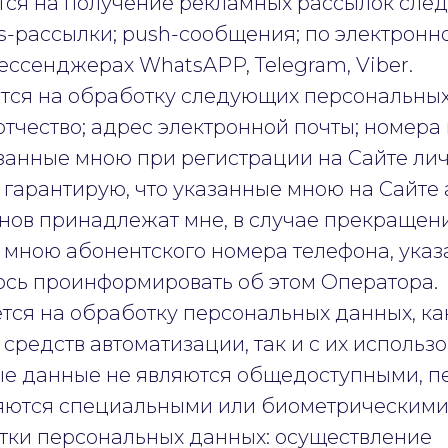
ается на получение рекламных рассылок сл
-рассылки; push-сообщения; по электронно
ессенджерах WhatsAPP, Telegram, Viber.
ается на обработку следующих персональных
отчество; адрес электронной почты; номера
занные мною при регистрации на Сайте лич
 гарантирую, что указанные мною на Сайте
нов принадлежат мне, в случае прекращен
 мною абонентского номера телефона, указ
уюсь проинформировать об этом Оператора.
ется на обработку персональных данных, ка
средств автоматизации, так и с их использ
ые данные не являются общедоступными, 
яются специальными или биометрическими
отки персональных данных: осуществление