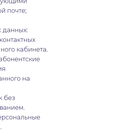
едующими
й почте;
 данных:
 контактных
ного кабинета.
 абонентские
ия
анного на
к без
ованием.
персональные
.