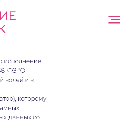
НИЕ
К
во исполнение
 38-ФЗ "О
й волей и в
тор), которому
ламных
ых данных со