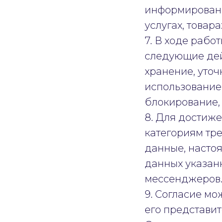
информировани
услугах, товар
7. В ходе раб
следующие дейс
хранение, уточ
использование,
блокирование,
8. Для достиж
категориям тр
данные, насто
данных указан
мессенджеров
9. Согласие мо
его представи