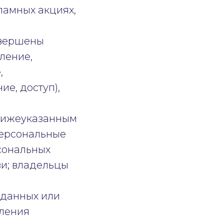
ламных акциях,
овершены
ление,
,
е, доступ),
 нижеуказанным
персональные
сональных
зи; владельцы
 данных или
вления